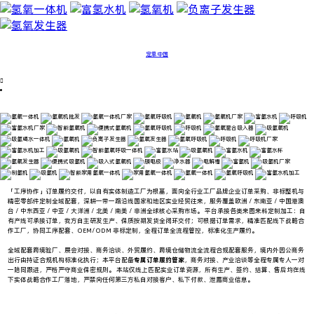
定单中国

「工序协作」订单履约交付，以自有实体制造工厂为根基，面向全行业工厂品牌企业订单采购、非标整机与
精密零部件定制全域配套，深耕一带一路沿线国家和地区实业经贸往来，服务覆盖欧洲 / 东南亚 / 中国港澳
台 / 中东西亚 / 中亚 / 大洋洲 / 北美 / 南美 / 非洲全球核心采购市场。 平台承接各类来图来料定制加工：自
有产线可承接订单，我方自主研发生产、保质按期发货全闭环交付；可根据订单需求，精准匹配线下战略合
作工厂，协同工序配套、OEM/ODM 非标定制，全程订单全流程管控，标准化生产履约。
全域配套跨境验厂、展会对接、商务洽谈、外贸履约、跨境仓储物流全流程合规配套服务，
境内外因公商务
出行由持证合规机构标准化执行；本平台配备
专属订单履约管家
，商务对接、产业洽谈等全程专属专人一对
一陪同跟进，严格严守商业保密规则。 本站仅线上匹配实业订单资源，所有生产、签约、结算、售后均在线
下实体战略合作工厂落地，严禁向任何第三方私自对接客户、私下付款、泄露商业信息。