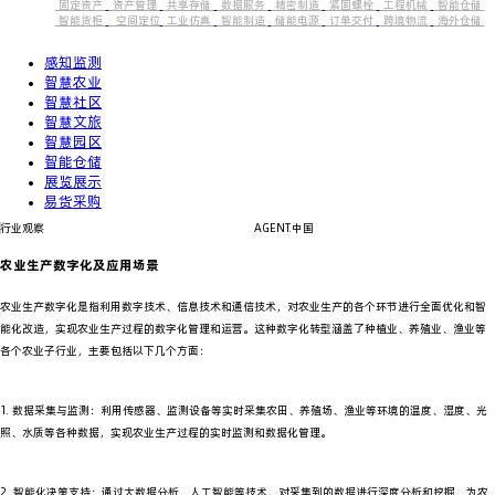
固定资产
资产管理
共享存储
数据服务
精密制造
紧固螺栓
工程机械
智能仓储
智能货柜
空间定位
工业仿真
智能制造
储能电源
订单交付
跨境物流
海外仓储
感知监测
智慧农业
智慧社区
智慧文旅
智慧园区
智能仓储
展览展示
易货采购
行业观察
AGENT.中国
农业生产数字化及应用场景
农业生产数字化是指利用数字技术、信息技术和通信技术，对农业生产的各个环节进行全面优化和智
能化改造，实现农业生产过程的数字化管理和运营。这种数字化转型涵盖了种植业、养殖业、渔业等
各个农业子行业，主要包括以下几个方面：
1. 数据采集与监测：利用传感器、监测设备等实时采集农田、养殖场、渔业等环境的温度、湿度、光
照、水质等各种数据，实现农业生产过程的实时监测和数据化管理。
2. 智能化决策支持：通过大数据分析、人工智能等技术，对采集到的数据进行深度分析和挖掘，为农