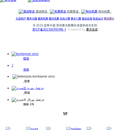
酒店预定
机票预定
特价机票
文旅特产
票务代理
国际机票
国内机票
在线订票
景点门票
酒店住宿
商旅出行
展览展示
© 2026 定单中国
苏州景夫影像科技提供技术支持
苏ICP备2021009939号-1
P
owered by
景夫生态
短信

咨询
信息
领域
简体 EN
1F