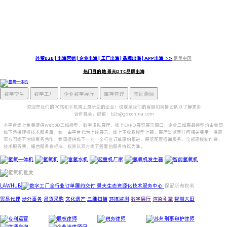
立即联系我们
景夫生态在全球主要贸易中心（包括芝加哥、纽约、伦敦、巴黎、新加坡、中国香港、悉尼和东京）建立了服务网络，深谙资本
市场对数字化的专业要求，充分满足合作伙伴及供应商的多样化需求。
外贸B2B | 出海营销 | 企业出海 | 工厂出海 | 品牌出海 | APP出海 >>
定单中国
热门目的地 景夫DTC品牌出海
数字孪生
数字工厂
企业数字展厅
库存管理
鉴证溯源
欢迎在我们的PC站和手机端上展示您的企业！请联系我们的客服和销售团队以了解更多
合作机会。邮箱：b2b@gdechina.com
本平台线上免费提供Web3D三维模型、数字虚拟展厅、线上EXPO展览展示窗口；企业三维展品模型均由我司
线下承接建模技术服务后，统一由平台代为上传展示，线上不收取模型上架、展厅浏览等任何相关费用；供需
双方可线下洽谈商务合作，我司提供线下一对一全行业订单履约跟进、展览配套咨询服务，全部建模制作费、
技术服务费、撮合服务费标准、权责以双方线下签署的服务协议为准。
LAWHUB
全行业订单履约交付 景夫生态资源化技术服务中心
保留所有权利
贸易代理
涉外事务
易货采购
文化遗产
三维扫描
环境监测
数字展厅
渲染引擎
智慧大田
专利运营
股权律师
税务律师
公司律师
法律咨询
法律顾问：LAWHUB